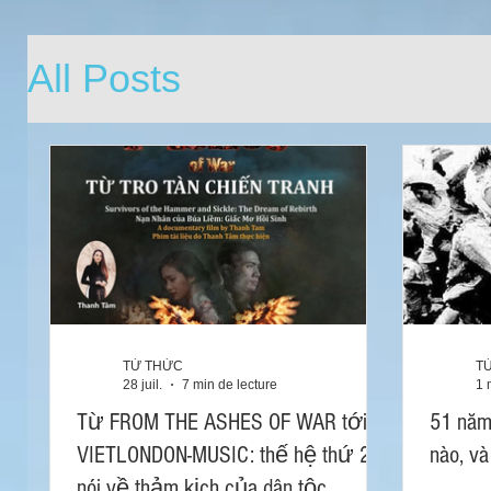
All Posts
TỪ THỨC
T
28 juil.
7 min de lecture
1 
Từ FROM THE ASHES OF WAR tới
51 năm
VIETLONDON-MUSIC: thế hệ thứ 2
nào, và
nói về thảm kịch của dân tộc