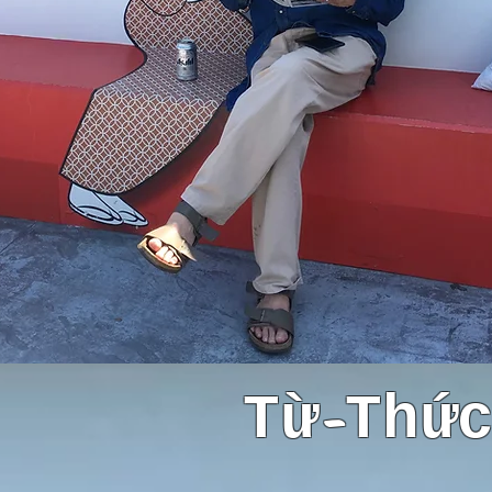
-
Từ
Thứ