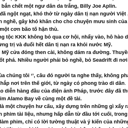
 bắn chết một ngư dân da trắng, Billy Joe Aplin.
đã ngột ngạt, khó thở từ ngày dân tị nạn người Việt 
h nghề, gây khó khăn cho cho chuyện mưu sinh của 
một cơn bão tố hận thù.
ng tộc KKK không bỏ qua cơ hội, nhẩy vào, hô hào d
ng trị và đuổi hết dân tị nạn ra khỏi nước Mỹ.
t, Mỹ cửa đóng then cài, không dám ra đường. Thuyề
ốt phá. Nhiều người phải bỏ nghề, bỏ Seadrift đi nơi
ủa chúng tôi ‘’, câu đó người ta nghe thấy, không phả
hắp nơi trên thế giới, từ ngày có phong trào di dân
.
ạo diễn hàng đầu của điện ảnh Pháp, trước đây đã th
im Alamo Bay về cùng một đề tài.
 là một chuyện hư cấu, xây dựng trên những gì xẩy r
n phim tài liệu, nhưng hấp dẫn từ đầu tới cuối, tron
 làm phim, chỉ có lời tường thuật và ý kiến của nhữn