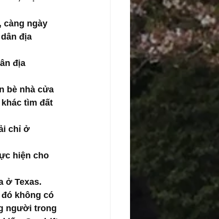
, càng ngày 
dân địa 
ân địa 
n bè nhà cửa 
 khác tìm đất 
i chỉ ở 
ực hiện cho 
a ở Texas. 
g đó không có 
g người trong 