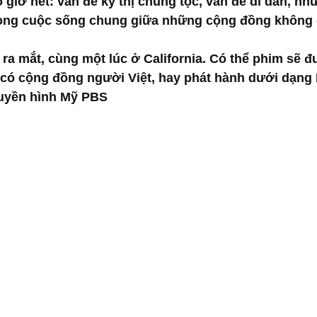
giờ hết: vấn đề kỳ thị chủng tộc, vấn đề di dân, nh
trong cuộc sống chung giữa những cộng đồng không
 ra mắt, cùng một lúc ở California. Có thể phim sẽ đ
có cộng đồng người Việt, hay phát hành dưới dạng 
truyền hình Mỹ PBS