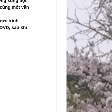
ững xung đột 
 cùng một văn 
ược trình 
DVD, sau khi 