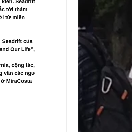
kiến. Seadrift 
c tới thảm 
ời từ miền 
 Seadrift của 
nd Our Life’’, 
nia, cộng tác, 
g vấn các ngư 
 ở MiraCosta 