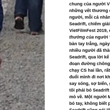
chung của người Vi
những vết thương 
người, mỗi cá nhân
Seadrift, chiếm giải
VietFilmFest 2019, 
thường của 
người 
bàn tay trắng, ngày
nhiều người đã thà
Seadrift, qua lời kể
đoạn đường chông g
chạy CS hai lần, rấ
đuổi mình đi nơi kh
say sóng, sợ biển,
tôi phải bỏ Seadrif
mò về. Một người Mỹ
bó tay, không biết 