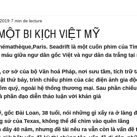
 2019
7 min de lecture
 MỘT BI KỊCH VIỆT MỸ
inémathèque,Paris. Seadrift là một cuốn phim của Tim
máu giữa ngư dân gốc Việt và ngư dân da trắng tại 
 cơ sở của bộ Văn hoá Pháp, nơi sưu tầm, tích trữ t
uật thứ bảy, trình chiếu phim của các điện ảnh gia độc
m quý, ngoài hệ thống thương mại. Sau phần chiếu
à phần đạo diễn thảo luận với khán giả
 gốc Đài Loan, 38 tuổi, nói những gì xẩy ra ở làng 
ang sử của Texas, không thể để chìm vào quên lãng
đây 40 năm, nhưng đề tài nêu ra vẫn còn là vấn đề t