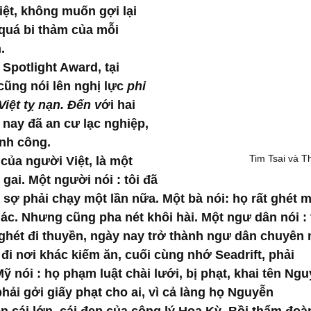
ệt, không muốn gợi lại 
quá bi thảm của mỗi 
.
 Spotlight Award, tại 
cũng nói lên nghị lực
 phi 
Việt tỵ nạn. Đến v
ới hai 
 nay đã an cư lạc nghiệp, 
nh công.
Tim Tsai và T
 của người Việt, là một 
ai. Một người nói : tôi đã 
t sợ phải chạy một lần nữa. Một bà nói: họ rất ghét 
ác. Nhưng cũng pha nét khôi hài. Một ngư dân nói : 
 ghét đi thuyền, ngày nay trở thành ngư dân chuyên n
t đi nơi khác kiếm ăn, cuối cùng nhớ Seadrift, phải
 nói : họ phạm luật chài lưới, bị phạt, khai tên Ngu
phải gởi giấy phạt cho ai, vì cả làng họ Nguyễn