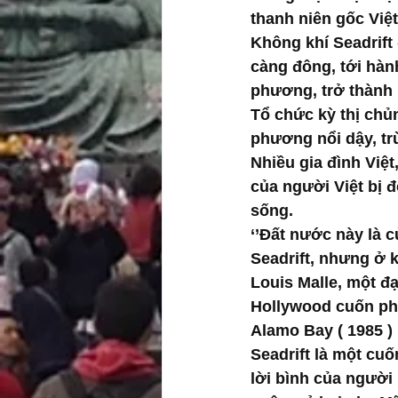
thanh niên gốc Việt
Không khí Seadrift 
càng đông, tới hàn
phương, trở thành 
Tổ chức kỳ thị chủ
phương nổi dậy, trừ
Nhiều gia đình Việ
của người Việt bị đ
sống.
‘’Đất nước này là c
Seadrift, nhưng ở k
Louis Malle, một đ
Hollywood cuốn ph
Alamo Bay ( 1985 )
Seadrift là một cuố
lời bình của người