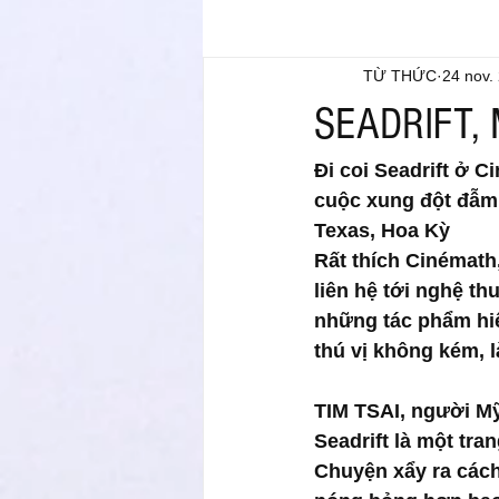
TỪ THỨC
24 nov.
SEADRIFT,
Đi coi Seadrift ở C
cuộc xung đột đẫm 
Texas, Hoa Kỳ
Rất thích Cinémath,
liên hệ tới nghệ th
những tác phẩm hiế
thú vị không kém, l
TIM TSAI, người Mỹ,
Seadrift là một tr
Chuyện xẩy ra cách 