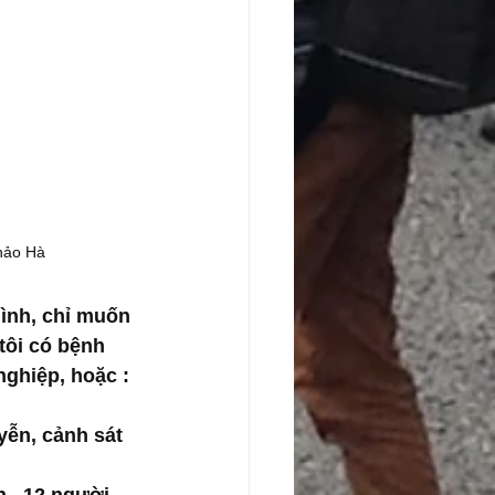
hảo Hà
mình, chỉ muốn 
tôi có bệnh 
ghiệp, hoặc : 
yễn, cảnh sát 