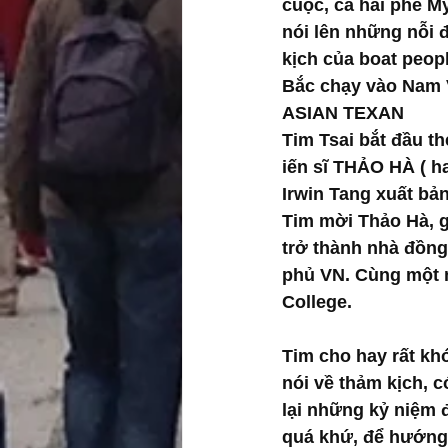
cuộc, cả hai phe Mỹ
nói lên những nỗi 
kịch của boat peop
Bắc chạy vào Nam 
ASIAN TEXAN
Tim Tsai bắt đầu the
iến sĩ THẢO HÀ ( ha
Irwin Tang xuất bả
Tim mời Thảo Hà, gi
trở thành nhà đồng
phủ VN. Cùng một n
College.
Tim cho hay rất kh
nói về thảm kịch, c
lại những kỷ niệm
quá khứ, để hướng v