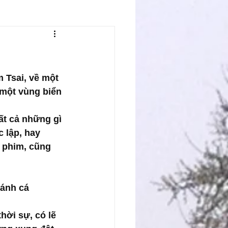
 Tsai, về một 
một vùng biển 
ất cả những gì 
 lập, hay 
 phim, cũng 
đánh cá 
hời sự, có lẽ 