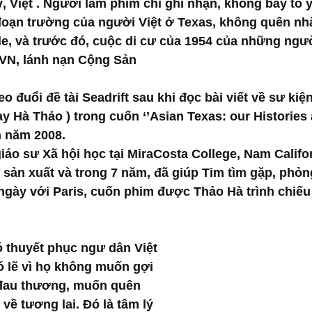
, Việt . Người làm phim chỉ ghi nhận, không bày tỏ ý 
đoạn trường của người Việt ở Texas, không quên nhắ
le, và trước đó, cuộc di cư của 1954 của những ngư
VN, lánh nạn Cộng Sản
o đuổi đề tài Seadrift sau khi đọc bài viết về sư kiện
y Hà Thảo ) trong cuốn ‘’Asian Texas: our Histories a
n năm 2008.
áo sư Xã hội học tại MiraCosta College, Nam Califor
 sản xuất và trong 7 năm, đã giúp Tim tìm gặp, phỏn
gày với Paris, cuốn phim được Thảo Hà trình chiếu
ó thuyết phục ngư dân Việt 
ó lẽ vì họ không muốn gợi 
 đau thương, muốn quên 
ề tương lai. Đó là tâm lý 