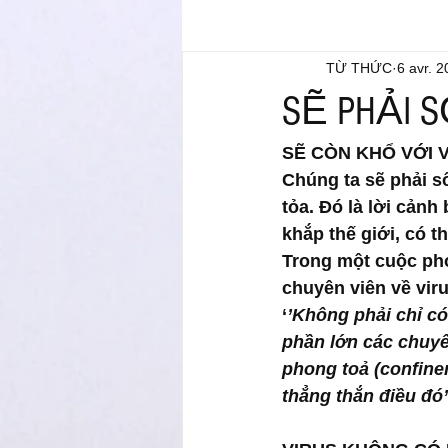
TỪ THỨC
6 avr. 
SẼ PHẢI S
SẼ CÒN KHỔ VỚI V
Chúng ta sẽ phải s
tỏa. Đó là lời cảnh
khắp thế giới, có t
Trong một cuộc phỏ
chuyên viên về viru
‘
’Không phải chỉ có 
phần lớn các chuyê
phong toả (confine
thẳng thắn điều đó’