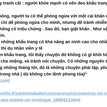
y tranh cãi : người khỏe mạnh có nên đeo khẩu tran
không, người ta có thể phòng ngừa với một cái khăn 
 chỉ để phòng ngừa cho mình, nhưng để tránh nhiễ
hông có triệu chứng . Sau đó, bạn giặt khăn . Như vậ
m.  
h những khẩu trang có khả năng an ninh cao cho nhữ
thí dụ nhân viên y tế
m khẩu trang, tôi thấy chuyện đó không có gì khôi hà
 che miệng, và tránh nói chuyện. Có những nguyên t
ng những tháng tới, đó là những chuyện phải tập, phả
trong nhà ( dù không còn lệnh phong tỏa)’’
.com)
vinfo.fr/sante/maladie/coronavirus/coronavirus-on-va
-ans-estime-un-virologue_3899413.html