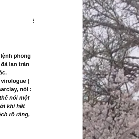
 lệnh phong 
đã lan tràn 
ác.
virologue ( 
rclay, nói : 
thể nói một 
i khi hết 
ch rõ ràng, 