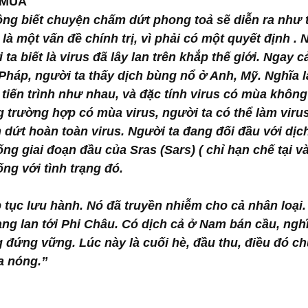
 MÙA
ông biết chuyện chấm dứt phong toả sẽ diễn ra như 
 là một vấn đề chính trị, vì phải có một quyết định .
ta biết là virus đã lây lan trên khắp thế giới. Ngay c
Pháp, người ta thấy dịch bùng nổ ở Anh, Mỹ. Nghĩa l
tiến trình như nhau, và đặc tính virus có mùa không
 trường hợp có mùa virus, người ta có thể làm virus
ứt hoàn toàn virus. Người ta đang đối đầu với dịch 
ng giai đoạn đầu của Sras (Sars) ( chỉ hạn chế tại và
ng với tình trạng đó.
 tục lưu hành. Nó đã truyền nhiễm cho cả nhân loại.
ang lan tới Phi Châu. Có dịch cả ở Nam bán cầu, nghĩ
 đứng vững. Lúc này là cuối hè, đầu thu, điều đó ch
 nóng.’’