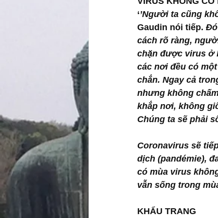
VIRUS KHÔNG CÓ
‘
’Người ta cũng kh
Gaudin nói tiếp.
 Đó
cách rõ ràng, người 
chặn được virus ở 
các nơi đều có một 
chắn. Ngay cả trong
nhưng không chấm d
khắp nơi, không giố
Chúng ta sẽ phải số
Coronavirus sẽ tiếp
dịch (pandémie), đ
có mùa virus không
vẫn sống trong mùa
KHẨU TRANG