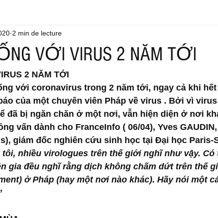
2020
2 min de lecture
ỐNG VỚI VIRUS 2 NĂM TỚI
IRUS 2 NĂM TỚI
ống với coronavirus trong 2 năm tới, ngay cả khi hết
 báo của một chuyên viên Pháp về virus . Bởi vì virus 
hể đã bị ngăn chăn ở một nơi, vẫn hiện diện ở nơi kh
ng vấn dành cho FranceInfo ( 06/04), Yves GAUDIN, 
s), giám đốc nghiên cứu sinh học tại Đại học Paris-Sa
tôi, nhiều virologues trên thế giới nghĩ như vậy. Có 
n gia đều nghĩ rằng dịch không chấm dứt trên thế giớ
ment) ở Pháp (hay một nơi nào khác). Hãy nói một cá
’ 