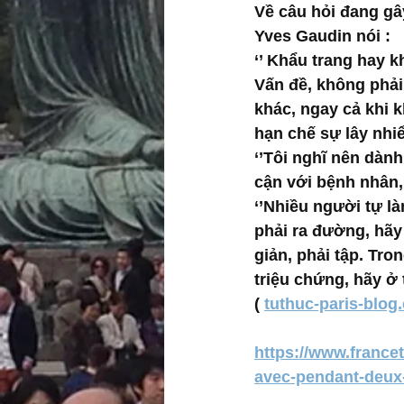
Về câu hỏi đang gâ
Yves Gaudin nói :
‘’ Khẩu trang hay 
Vấn đề, không phải
khác, ngay cả khi k
hạn chế sự lây nhiể
‘’Tôi nghĩ nên dàn
cận với bệnh nhân, 
‘’Nhiều người tự là
phải ra đường, hãy
giản, phải tập. Tro
triệu chứng, hãy ở 
( 
tuthuc-paris-blog
https://www.francet
avec-pendant-deux