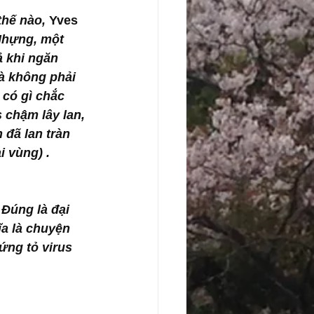
thế nào,
 Yves 
 Nhựng, một 
ả khi ngăn 
à không phải 
 có gì chắc 
 chậm lây lan, 
đã lan tràn 
i vùng) . 
 Đúng là đại 
a là chuyện 
ứng tỏ virus 