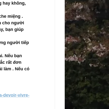
g hay không, 
che miệng . 
m cho người 
y, bạn giúp 
ng người tiếp 
i. Nếu bạn 
ắc rất đơn 
i làm . Nếu có 
-devoir-vivre-