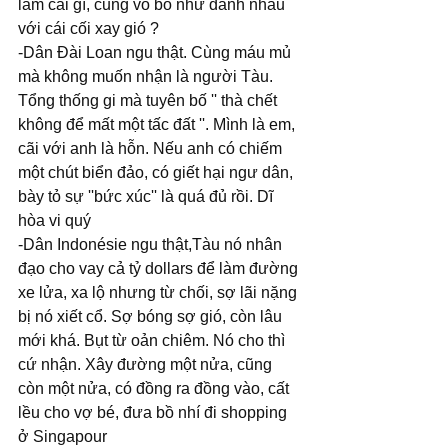
làm cái gì, cũng vô bổ như đánh nhau 
với cái cối xay gió ?
-Dân Đài Loan ngu thật. Cùng máu mủ 
mà không muốn nhận là người Tàu. 
Tổng thống gi mà tuyên bố '' thà chết 
không để mất một tấc đất ''. Mình là em, 
cãi với anh là hỗn. Nếu anh có chiếm 
một chút biển đảo, có giết hại ngư dân, 
bày tỏ sự ''bức xúc'' là quá đủ rồi. Dĩ 
hòa vi quý
-Dân Indonésie ngu thật,Tàu nó nhân 
đạo cho vay cả tỷ dollars để làm đường 
xe lửa, xa lộ nhưng từ chối, sợ lãi nặng 
bị nó xiết cổ. Sợ bóng sợ gió, còn lâu 
mới khá. Bụt từ oản chiêm. Nó cho thì 
cứ nhận. Xây đường một nửa, cũng 
còn một nửa, có đồng ra đồng vào, cất 
lều cho vợ bé, đưa bồ nhí đi shopping 
ở Singapour