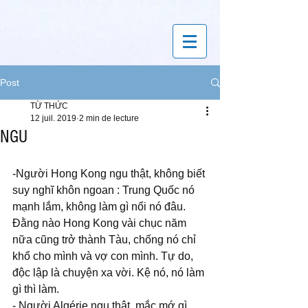
Post
TỪ THỨC
12 juil. 2019
2 min de lecture
NGU
-Người Hong Kong ngu thật, không biết 
suy nghĩ khôn ngoan : Trung Quốc nó 
mạnh lắm, không làm gì nổi nó đâu. 
Đằng nào Hong Kong vài chục năm 
nữa cũng trở thành Tàu, chống nó chỉ 
khổ cho mình và vợ con mình. Tự do, 
độc lập là chuyện xa vời. Kệ nó, nó làm 
gì thì làm.
- Người Algérie ngu thật, mắc mớ gì 