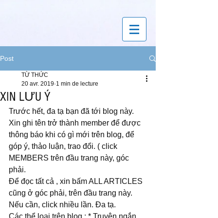
Post
TỪ THỨC
20 avr. 2019
1 min de lecture
XIN LƯU Ý
Trước hết, đa tạ bạn đã tới blog này. 
Xin ghi tên trở thành member để được 
thông báo khi có gì mới trên blog, để 
góp ý, thảo luận, trao đổi. ( click 
MEMBERS trên đầu trang này, góc 
phải. 
Để đọc tất cả , xin bấm ALL ARTICLES 
cũng ở góc phải, trên đầu trang này. 
Nếu cần, click nhiều lần. Đa tạ. 
Các thể loại trên blog : * Truyện ngắn, 