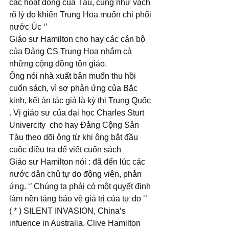
các hoạt động của Tàu, cũng như vạch 
rõ lý do khiến Trung Hoa muốn chi phối 
nước Úc ‘’
Giáo sư Hamilton cho hay các cán bộ 
của Đảng CS Trung Hoa nhắm cả 
những cộng đồng tôn giáo.
Ông nói nhà xuất bản muốn thu hồi 
cuốn sách, vì sợ phản ứng của Bắc 
kinh, kết án tác giả là kỳ thị Trung Quốc 
. Vị giáo sư của đại học Charles Sturt 
Univercity  cho hay Đảng Cộng Sản 
Tàu theo dõi ông từ khi ông bắt đầu 
cuộc điều tra để viết cuốn sách
Giáo sư Hamilton nói : đã đến lúc các 
nước dân chủ tự do động viên, phản 
ứng. ‘’ Chúng ta phải có một quyết định 
làm nền tảng bảo vệ giá trị của tự do ‘’
( * ) SILENT INVASION, China‘s 
infuence in Australia. Clive Hamilton