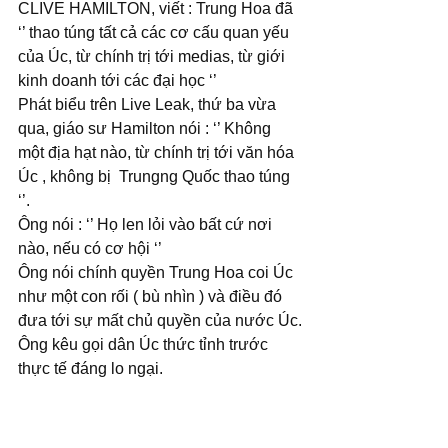
CLIVE HAMILTON, viết : Trung Hoa đã 
‘’ thao túng tất cả các cơ cấu quan yếu 
của Úc, từ chính trị tới medias, từ giới 
kinh doanh tới các đại học ‘’
Phát biểu trên Live Leak, thứ ba vừa 
qua, giáo sư Hamilton nói : ‘’ Không 
một địa hạt nào, từ chính trị tới văn hóa 
Úc , không bị  Trungng Quốc thao túng 
‘’.
Ông nói : ‘’ Họ len lỏi vào bất cứ nơi 
nào, nếu có cơ hội ‘’
Ông nói chính quyền Trung Hoa coi Úc 
như một con rối ( bù nhìn ) và điều đó 
đưa tới sự mất chủ quyền của nước Úc.
Ông kêu gọi dân Úc thức tỉnh trước 
thực tế đáng lo ngại.