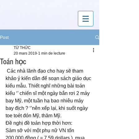
Post
TỪ THỨC
20 mars 2019
1 min de lecture
Toán học
 Các nhà lãnh đạo cho hay sẽ tham 
khảo ý kiến dân để soạn sách giáo dục 
kiểu mẫu. Thiết nghĩ những bài toán 
kiểu ‘’ chiến sĩ một ngày bắn rơi 2 máy 
bay Mỹ, một tuần hạ bao nhiêu máy 
bay địch ? ‘’nên xếp lại, khi suốt ngày 
toe toét đón Mỹ, thăm Mỹ.
Đề nghị đề toán hợp thời hơn: 
Sàm sỡ với một phụ nữ VN tốn 
200.000 đồng ( = 7,59 dollars ), mua 