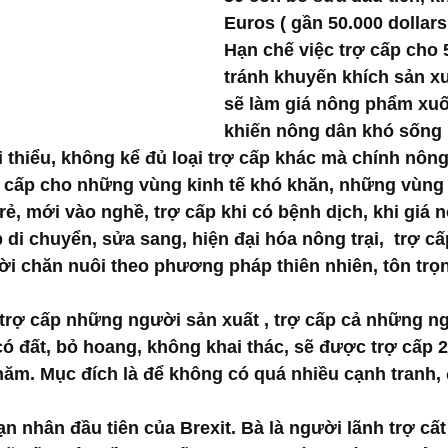
Euros ( gần 50.000 dollars
Hạn chế việc trợ cấp cho 
tránh khuyến khích sản xu
sẽ làm giá nông phẩm xuố
khiến nông dân khó sống
ối thiểu, không kể đủ loại trợ cấp khác mà chính nôn
rợ cấp cho những vùng kinh tế khó khăn, những vùng 
rẻ, mới vào nghề, trợ cấp khi có bệnh dịch, khi giá
 di chuyển, sửa sang, hiện đại hóa nông trại,  trợ cấ
i chăn nuôi theo phương pháp thiên nhiên, tôn trọ
 trợ cấp những người sản xuất , trợ cấp cả những 
có đất, bỏ hoang, không khai thác, sẽ được trợ cấp 
 năm. Mục đích là để không có quá nhiều cạnh tranh,
n nhân đầu tiên của Brexit. Bà là người lãnh trợ cất