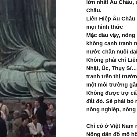
lớn nhất Âu Châu, s
Châu.
Liên Hiệp Âu Châu 
mọi hình thức
Mặc dầu vậy, nông 
không cạnh tranh n
nước chăn nuôi đạ
Không phải chỉ Liê
Nhật, Úc, Thụy Sĩ… 
tranh trên thị trườ
một môi trường gần
Không được trợ cấ
đắt đỏ. Sẽ phải bỏ
nông nghiệp, nông 
Chỉ có ở Việt Nam n
Nông dân đổ mồ hôi