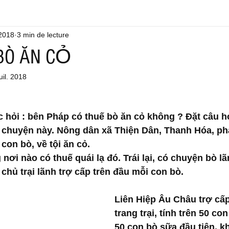
2018
3 min de lecture
BÒ ĂN CỎ
uil. 2018
hỏi : bên Pháp có thuế bò ăn cỏ không ? Đặt câu hỏi
ó chuyện này. Nông dân xã Thiện Dân, Thanh Hóa, ph
con bò, về tội ăn cỏ.
 nơi nào có thuế quái lạ đó. Trái lại, có chuyện bò l
chủ trại lãnh trợ cấp trên đầu mỗi con bò.
Liên Hiệp Âu Châu trợ cấ
trang trại, tính trên 50 con
50 con bò sữa đầu tiên, k