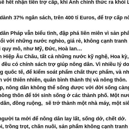
ẽ hết nhận tiền trợ cấp, khi Anh chính thức ra khỏi 
dành 37% ngân sách, trên 400 tỉ Euros, để trợ cấp 
dân Pháp vẫn biểu tình, đập phá liên miên vì sản p
ổi với những nước nghèo, giá rẻ, không cạnh tranh 
i quy mô, như Mỹ, Đức, Hoà lan…
n Hiệp Âu Châu, tất cả những nước kỹ nghệ, Hoa kỳ,
đều có chính sách trợ giúp nông dân. Vì nhiều lý do
ng quốc tế, để kiểm soát phẩm chất thực phẩm, và nhấ
 với thiên nhiên, quân bình thành thị và nông thôn. 
p, nông dân không thể sống được với đời sống càn
 nông thôn để tới sinh sống ở các thành phố. Một n
dân, đồng ruộng,  sẽ trở thành một nhà máy, một siê
gười ta mới để nông dân lay lất, sống dở, chết dở. 
, trồng trọt, chăn nuôi, sản phẩm không cạnh tranh 