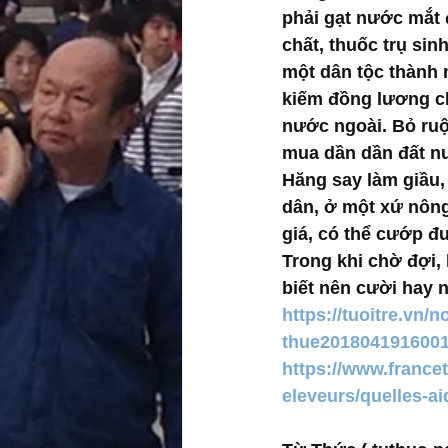
phải gạt nước mắt 
chất, thuốc trụ sin
một dân tộc thành 
kiếm đồng lương ch
nước ngoài. Bỏ ru
mua dần dần đất nư
Hăng say làm giầu
dân, ở một xứ nông
giá, có thể cướp đ
Trong khi chờ đợi, 
biết nên cười hay 
https://tuoitre.vn
thue201804191600
https://www.francet
eleveurs/quelles-a