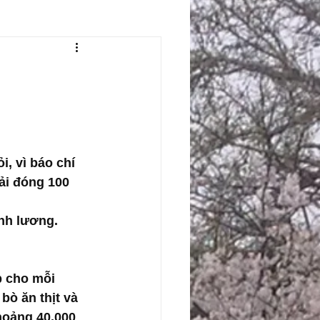
, vì báo chí 
ải đóng 100 
ãnh lương. 
p cho mỗi 
 bò ăn thịt và 
hoảng 40.000 