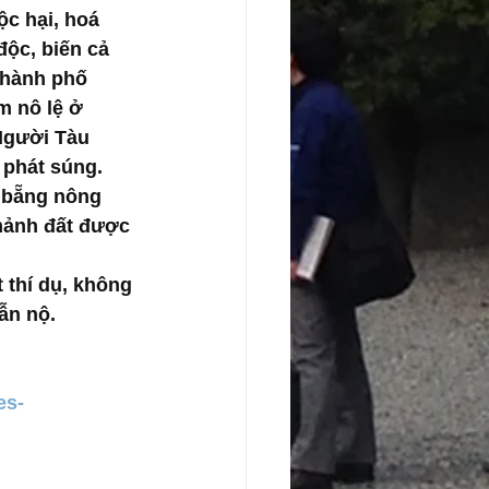
c hại, hoá 
độc, biến cả 
thành phố 
 nô lệ ở 
Người Tàu 
 phát súng.
 bẵng nông 
mảnh đất được 
 thí dụ, không 
ẫn nộ. 
es-