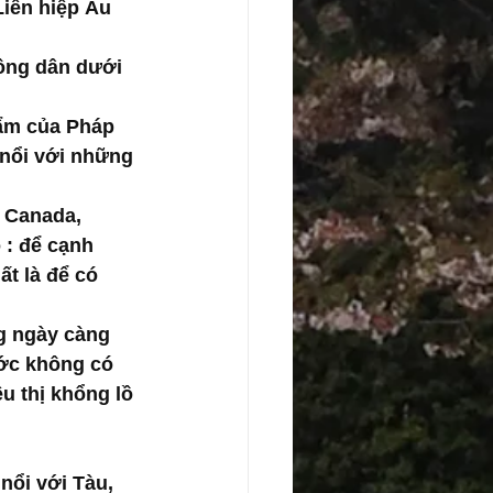
Liên hiệp Âu 
nông dân dưới 
hẩm của Pháp 
nổi với những 
 Canada, 
 : để cạnh 
t là để có 
g ngày càng 
ước không có 
u thị khổng lồ
nổi với Tàu, 