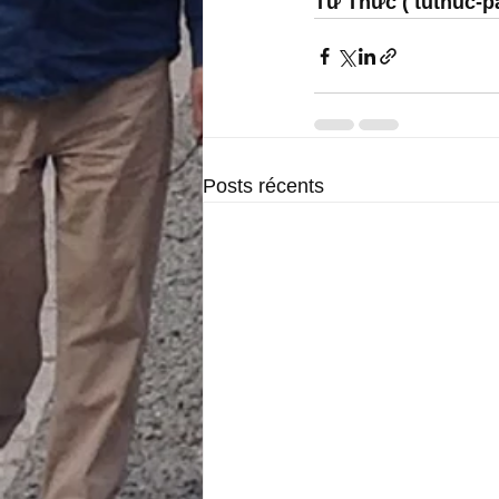
Từ Thức ( tuthuc-p
Posts récents