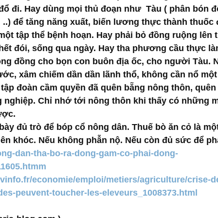
đổ đi. Hay dùng mọi thủ đoạn như  Tàu ( phân bón độ
h ..) để tăng năng xuất, biến lương thực thành thuốc 
một tập thể bệnh hoạn. Hay phải bỏ đồng ruộng lên 
ết đói, sống qua ngày. Hay tha phương cầu thực làm
ộng đồng cho bọn con buôn địa ốc, cho người Tàu. 
ớc, xâm chiếm dần dần lãnh thổ, không cần nổ một
, tập đoàn cầm quyền đã quên bẵng nông thôn, quên
 nghiệp. Chỉ nhớ tới nông thôn khi thấy có những 
ược. 
bày đủ trò để bóp cổ nông dân. Thuế bò ăn cỏ là một
nên khóc. Nếu không phẫn nộ. Nếu còn đủ sức để ph
/nong-dan-tha-bo-ra-dong-gam-co-phai-dong-
11605.htmm
vinfo.fr/economie/emploi/metiers/agriculture/crise-d
ides-peuvent-toucher-les-eleveurs_1008373.html