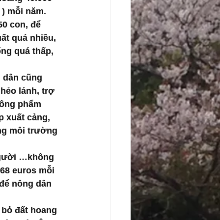
 ) mỗi năm. 
50 con, để 
ất quá nhiều, 
ng quá thấp, 
g dân cũng 
hẻo lánh, trợ 
 nông phẩm 
p xuất cảng, 
ng môi trường 
người …không 
268 euros mỗi 
 để nông dân 
 bỏ đất hoang 