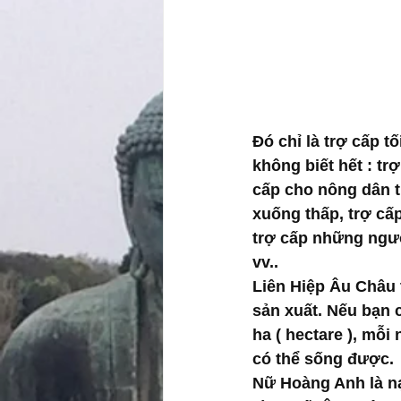
Đó chỉ là trợ cấp t
không biết hết : t
cấp cho nông dân t
xuống thấp, trợ cấp
trợ cấp những ngườ
vv..
Liên Hiệp Âu Châu
sản xuất. Nếu bạn 
ha ( hectare ), mỗi
có thể sống được. 
Nữ Hoàng Anh là nạ