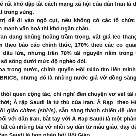
rất khó dập tắt cách mạng xã hội của dân Iran là dâ
t trong vùng. 
rị dễ đi vào ngõ cụt, nếu không có các tổ chức
 mạnh văn hoá thì khó ngăn chặn.
ran đang khủng hoảng trầm trọng, vật giá leo thang
 theo báo cáo chính thức, 170% theo các cơ quan 
g dầu lửa, nhưng trên 70% tài nguyên nằm trong
n số sống dưới mức độ nghèo đói.
 trong nước, chính quyền Hồi Giáo tìm liên minh b
BRICS, nhưng đó là những nước giả vờ đồng sàng
thói quen cộng tác, chỉ nghĩ đến chuyện vơ vét tài
thời; Ả rập Saudi là tử thù của Iran. Ả Rạp  theo H
ồi giáo 
chites (shi’is), 
sẵn sàng thánh chiến để đóng
Đối với dân Iran, bắt tay với Ả Rạp Saudi là một phản 
 tất cả những bài vở nhồi sọ dân từ mẫu giáo, dạy dâ
ạp Saudi là bọn phản bội Hồi Giáo.