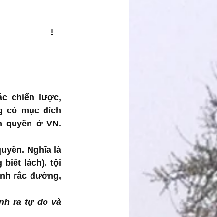
c chiến lược, 
 có mục đích 
 quyền ở VN. 
yền. Nghĩa là 
iết lách), tội 
nh rắc đường, 
nh ra tự do và 