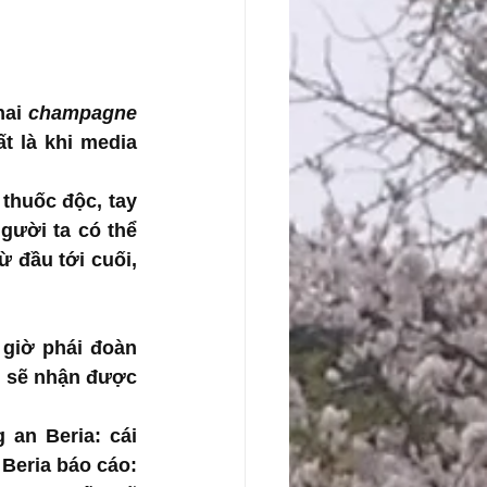
ai 
champagne 
t là khi media 
, vì tôi đoán ông trùm Wagner sẽ chết vì thuốc độc, tay 
gười ta có thể 
 đầu tới cuối, 
giờ phái đoàn 
 sẽ nhận được 
 an Beria: cái 
Beria báo cáo: 