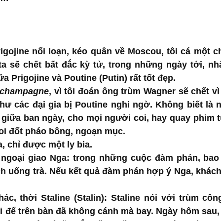
igojine nổi loạn, kéo quân về Moscou, tôi cá một ch
ta sẽ chết bất đắc kỳ tử, trong những ngày tới, nhấ
a Prigojine và Poutine (Putin) rất tốt đẹp.
champagne
như các đại gia bị Poutine nghi ngờ. Không biết là n
 giữa ban ngày, cho mọi người coi, hay quay phim từ
coi đốt pháo bông, ngoạn mục.
 chỉ được một ly bia.
 ngoại giao Nga: trong những cuộc đàm phán, bao 
h uống trà. Nếu kết quả đàm phán hợp ý Nga, khách
c, thời Staline (Stalin): Staline nói với trùm công
i để trên bàn đã không cánh mà bay. Ngày hôm sau, 