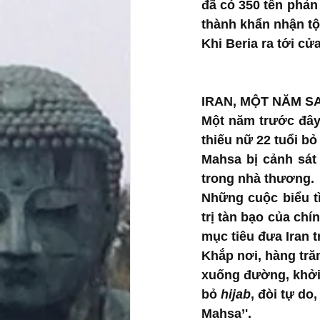
đã có 350 tên phản 
thành khẩn nhận tội
Khi Beria ra tới cử
IRAN, MỘT NĂM S
Một năm trước đây 
thiếu nữ 22 tuổi bỏ
Mahsa bị cảnh sát
trong nhà thương.
Những cuộc biểu tì
trị tàn bạo của chí
mục tiêu đưa Iran t
Khắp nơi, hàng tr
xuống đường, khởi đ
bỏ 
hijab
, đòi tự do,
Mahsa’'. 