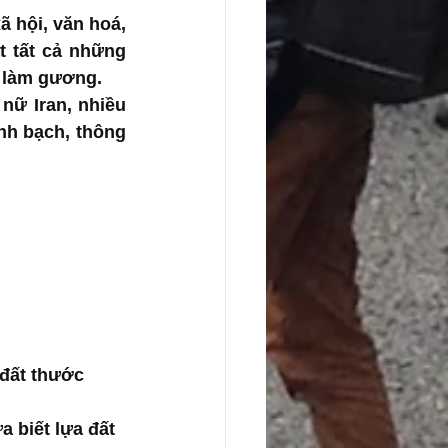
 hội, văn hoá, 
 tất cả những 
ể làm gương.
ữ Iran, nhiều 
nh bạch, thông 
đất thước 
 biết lựa đất 