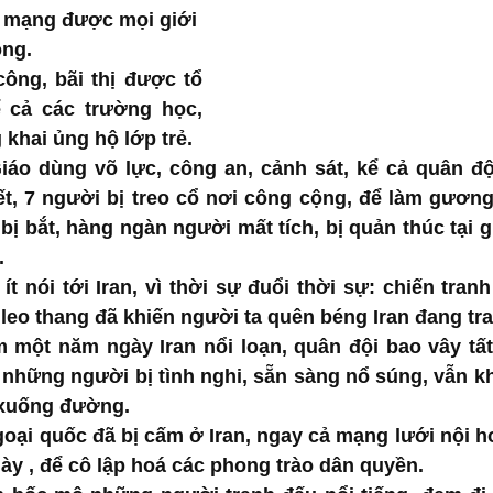
 mạng được mọi giới 
ông.
ng, bãi thị được tổ 
 cả các trường học, 
khai ủng hộ lớp trẻ. 
áo dùng võ lực, công an, cảnh sát, kể cả quân đội 
t, 7 người bị treo cổ nơi công cộng, để làm gương.
ị bắt, hàng ngàn người mất tích, bị quản thúc tại gia
.
t nói tới Iran, vì thời sự đuổi thời sự: chiến tranh
 leo thang đã khiến người ta quên béng Iran đang tr
m một năm ngày Iran nổi loạn, quân đội bao vây tất
 những người bị tình nghi, sẵn sàng nổ súng, vẫn k
xuống đường.
oại quốc đã bị cấm ở Iran, ngay cả mạng lưới nội h
ày , để cô lập hoá các phong trào dân quyền. 