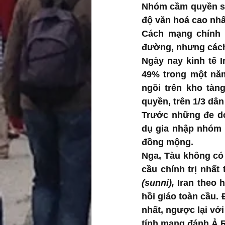
Nhóm cầm quyền sẽ 
độ văn hoá cao nhấ
Cách mạng chính t
đường, nhưng cách
Ngày nay kinh tế I
49% trong một năm
ngồi trên kho tàn
quyền, trên 1/3 dâ
Trước những đe doạ
dụ gia nhập nhóm 
đồng mộng. 
Nga, Tàu không có 
cầu chính trị nhất 
(sunni), 
Iran theo h
hồi giáo toàn cầu. 
nhất, ngược lại với
tính mạng đánh Ả R