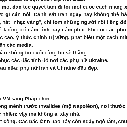
 một dân tộc quyết tâm đi tới một cuộc cách mạng xã
c gì cản nổi. Cảnh sát Iran ngày nay không thể bắt
 hát 
‘’
nhạc vàng
’’
, chỉ tóm những người nổi tiếng đ
 không có cảm tình hay cảm phục khi coi các phụ n
hức cao, ý thức chính trị vững, phát biểu một cách mi
ên các media. 
o không tin cuối cùng họ sẽ thắng.
ục các đặc tính đó nơi các phụ nữ Ukraine.
u nữa: phụ nữ Iran và Uhraine đều đẹp.
ừ VN sang Pháp chơi. 
ng mênh trước Invalides (mộ Napoléon), nơi thước 
 nhiên: vậy mà không ai xây nhà. 
ất công. Các bác lãnh đạo Tây còn ngây ngô lắm, chưa