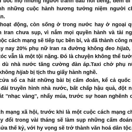
 bốc mộ những người tranh đấu nổi tiếng, đem đi
ánh những cuộc hành hương tưởng niệm người chế
n.
hoạt động, còn sống ở trong nước hay ở ngoại q
n Iran chưa sụp, vì nắm mọi quyền hành và tài ng
uộc cách mạng sẽ tiếp tục bền bỉ, và đã thành công 
y nay 20% phụ nữ Iran ra đường không đeo 
hijab,
 tóc vẫn là một tội nặng. Đó là chuyện không thể tư
 dù nhà nước tăng cường đàn áp.Taxi chở phụ n
 không 
hijab
 bị tịch thu giấy hành nghề.
ửa sổ ca hát những bài bị cấm đoán, kể cả quốc c
 đài truyền hình nhà nước, bất chấp hậu quả, đột n
t ''nhạc vàng'', nhẩy múa, trước sự hoan nghênh c
h mạng xã hội, trước khi là một cuộc cách mạng chí
hay đổi trong vài tháng sẽ làm sụp những cấm đoá
ửa thế kỷ, với hy vọng sẽ trở thành văn hoá dân tộc