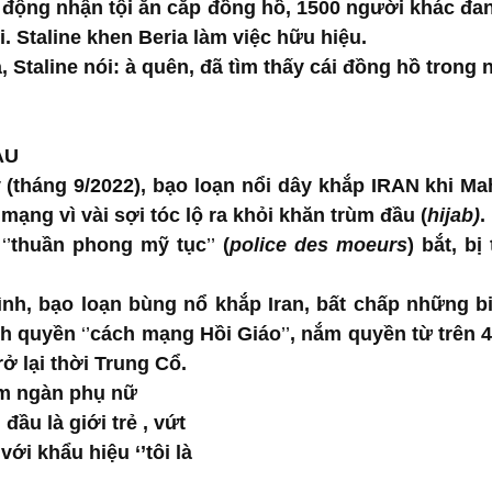
động nhận tội ăn cắp đồng hồ, 1500 người khác đang 
. Staline khen Beria làm việc hữu hiệu. 
a, Staline nói: à quên, đã tìm thấy cái đồng hồ trong 
AU
(tháng 9/2022), bạo loạn nổi dây khắp IRAN khi Mah
 mạng vì vài sợi tóc lộ ra khỏi khăn trùm đầu (
hijab)
. 
 
‘’
thuần phong mỹ tục
’’ 
(
police des moeurs
) bắt, bị
nh, bạo loạn bùng nổ khắp Iran, bất chấp những bi
nh quyền 
‘’
cách mạng Hồi Giáo
’’
, nắm quyền từ trên 4
rở lại thời Trung Cổ.
ăm ngàn phụ nữ 
ầu là giới trẻ , vứt 
 với khẩu hiệu ‘’tôi là 