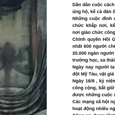
Dần dần cuộc cách
ủng hộ, kể cả đàn 
Những cuộc đình cô
chức khắp nơi, kể
nơi giáo chức công 
Chính quyền Hồi Gi
nhất 600 người chế
20.000 ngàn người b
trường học, sa thải
Ngày nay người ta í
đột Mỹ Tàu, vật giá
Ngày 16/9 , kỷ niệ
công cộng, bắt giữ
được những cuộc 
Các mạng xã hội ng
hoạt động nhiều ng