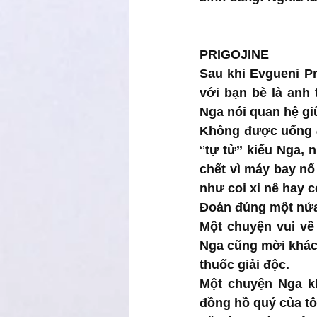
PRIGOJINE
Sau khi Evgueni Pr
với bạn bè là anh 
Nga nói quan hệ giữ
Không được uống 
‘’
tự tử’’ kiểu Nga, 
chết vì máy bay nổ
như coi xi nê hay 
Đoán đúng một nửa,
Một chuyện vui về
Nga cũng mời khác
thuốc giải độc.
Một chuyện Nga khá
đồng hồ quý của tô