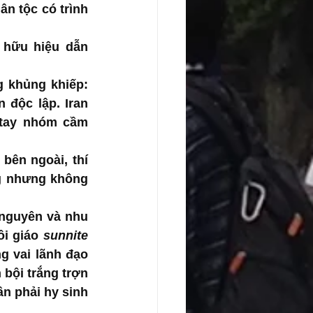
n tộc có trình 
 hữu hiệu dẫn 
 khủng khiếp: 
độc lập. Iran 
 tay nhóm cầm 
ên ngoài, thí 
 nhưng không 
 nguyên và nhu 
ồi giáo 
sunnite 
 vai lãnh đạo 
bội trắng trợn 
n phải hy sinh 