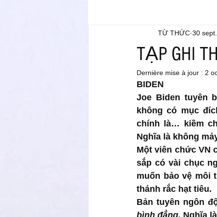
TỪ THỨC
30 sept
TẠP GHI T
Dernière mise à jour :
2 o
BIDEN
Joe Biden tuyên b
không có mục đích
chính là… kiềm ch
Nghĩa là không mả
Một viên chức VN c
sắp có vài chục ngư
muốn bảo vệ môi t
thánh rắc hạt tiêu.
Bản tuyên ngôn đ
bình đẳng. 
Nghĩa l