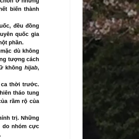
 chôn ở những 
t biến thành 
uốc, đều đồng 
uyên quốc gia 
một phần. 
 mặc dù không 
ởng tượng cách 
ữ không 
hijab
, 
a thời trước. 
hiên tháo tung 
ủa rầm rộ của 
nh trị. Những 
n do nhóm cực 
.