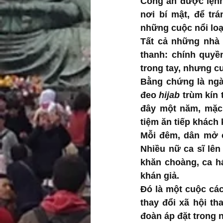
Công an được lệnh
nơi bí mật, để tr
những cuộc nổi loạ
Tất cả những nhà 
thanh: chính quyề
trong tay, nhưng c
Bằng chứng là ngà
đeo 
hijab
 trùm kín
đây một năm, mặc
tiệm ăn tiếp khách
Mỗi đêm, dân mở c
Nhiều nữ ca sĩ lên
khăn choàng, ca há
khán giả.
Đó là một cuộc các
thay đổi xã hội t
đoàn áp đặt trong n