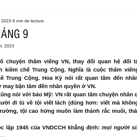
. 2023
6 min de lecture
HÁNG 9
ct. 2023
ố chuyện thăm viếng VN, thay đổi quan hệ đối tá
 kiềm chế Trung Cộng. Nghĩa là cuộc thăm viếng
ế Trung Cộng. Hoa Kỳ nói rất quan tâm đến nhân
y may bận tâm đến nhân quyền ở VN. 
ũng nói với báo Mỹ: VN rất quan tâm chuyện nhân qu
ời đi tù về tội viết lách (đúng hơn: viết mà không b
rường, tội cao hứng muốn làm thánh rắc muối, thá
ộc lập 1945 của VNDCCH khẳng định: 
mọi người si
à…