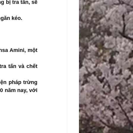
bị tra tấn, sẽ 
ngăn kéo.
sa Amini, một 
 tra tấn và chết 
ện pháp trừng 
0 năm nay, với 