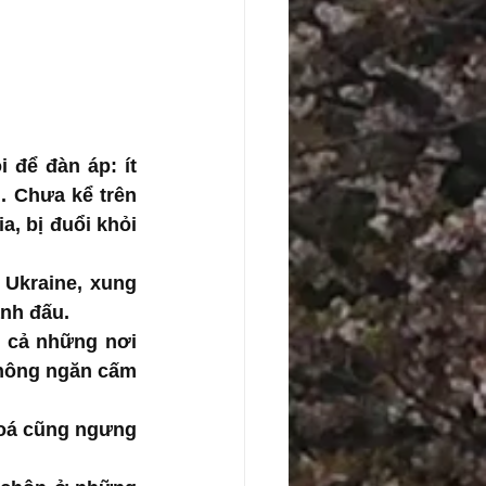
để đàn áp: ít 
 Chưa kể trên 
, bị đuổi khỏi 
 Ukraine, xung 
anh đấu.
 cả những nơi 
hông ngăn cấm 
oá cũng ngưng 