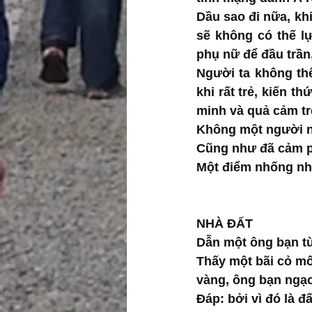
Dầu sao đi nữa, khi
sẽ không có thế lự
phụ nữ để đầu trần,
Người ta không thể
khi rất trẻ, kiến t
minh và quả cảm tr
Không một người nà
Cũng như đã cảm ph
Một điểm nhống nha
NHÀ ĐẤT
Dẫn một ông bạn t
Thấy một bãi cỏ mô
vàng, ông bạn ngạc
Đáp: bởi vì đó là đ