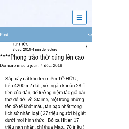
Post
TỪ THỨC
3 déc. 2018
4 min de lecture
****Phong trào thờ cúng lên cao
Dernière mise à jour :
4 déc. 2018
Sắp xây cất khu lưu niệm TỐ HỮU, 
trên 4200 m2 đất , với ngân khoản 28 tỉ 
tiền của dân, để tưởng niệm tác giả bài 
thơ để đời về Staline, một trong những 
tên đồ tể khát máu, tàn bạo nhất trong 
lịch sử nhân loại ( 27 triệu người bị giết 
dưới mọi hình thức . Bỏ xa Hitler, 17 
triệu nạn nhân, chỉ thua Mao...78 triệu ). 