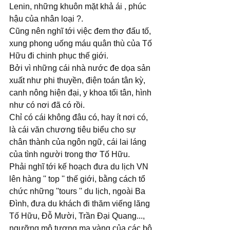
Lenin, những khuôn mặt khả ái , phúc 
hậu của nhân loại ?.
Cũng nên nghĩ tới việc đem thơ đấu tố, 
xung phong uống máu quân thù của Tố 
Hữu đi chinh phục thế giới.
Bởi vì những cái nhà nước đe dọa sản 
xuất như phi thuyền, điện toán tân kỳ, 
canh nông hiện đại, y khoa tối tân, hình 
như có nơi đã có rồi.
Chỉ có cái không đâu có, hay ít nơi có, 
là cái văn chương tiêu biểu cho sự 
chân thành của ngôn ngữ, cái lai láng 
của tình người trong thơ Tố Hữu.
Phải nghĩ tới kế hoạch đưa du lịch VN 
lên hàng '' top '' thế giới, bằng cách tổ 
chức những ''tours '' du lịch, ngoài Ba 
Đình, đưa du khách đi thăm viếng lăng 
Tố Hữu, Đỗ Mười, Trần Đại Quang..., 
ngưỡng mộ tượng mạ vàng của các bộ 