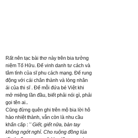
Rất nên tạc bài thơ này trên bia tưởng 
niệm Tố Hữu. Để vinh danh tư cách và 
tâm tình của sĩ phu cách mạng. Để rung 
động với cái chân thành và lòng nhân 
ái của thi sĩ . Để mỗi đứa bé Việt khi 
mở miệng lần đầu, biết phải nói gì, phải 
gọi tên ai..
Cũng đừng quên ghi trên mộ bia lời hô 
hào nhiệt thành, vẫn còn là nhu cầu 
khẩn cấp : '
' Giết, giết nữa, bàn tay 
không ngớt nghỉ. Cho ruộng đồng lúa 