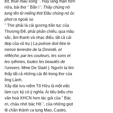
tốt, thuế mau xong ''. 
Hay lãng mạn hơn 
nữa, bài thơ '' Bắn ! ': 
Thây chúng nó 
tung lên từ miếng thịt/ Đầu chúng nó óc 
phọt ra ngoài sọ
'' Thơ phải là cái gương trần tục của 
Thượng Đế, phải phản chiếu, qua mầu 
sắc, âm thanh và nhạc điệu, tất cả cái 
đẹp của vũ trụ (
 La poésie doit être le 
mirroir terrestre de la Dininité, et 
réfléchir, par les couleurs, les sons et 
les rythmes, toutes les beautés de 
l'univers. 
Mme De Staël ). Người ta tìm 
thấy tất cả những cái đó trong thơ của 
ông Lành.
Xây đài lưu niệm Tố Hữu là một việc 
làm cực kỳ có ý nghĩa. Ai tiêu biểu cho 
văn hoá XHCN hơn tác giả của '' Bác 
ơi, cháu nhớ bác Hồ '', của những giọt 
lệ chân thành ca tụng Mao, Castro, 