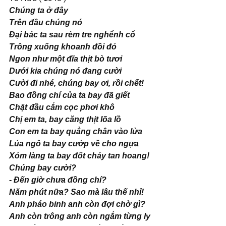
Chúng ta ở đây
Trên đầu chúng nó
Ðại bác ta sau rèm tre nghểnh cổ
Trông xuống khoanh đồi đỏ
Ngon như một đĩa thịt bò tươi
Dưới kia chúng nó đang cười
Cười đi nhé, chúng bay ơi, rồi chết!
Bao đồng chí của ta bay đã giết
Chặt đầu cắm cọc phơi khô
Chị em ta, bay căng thịt lõa lồ
Con em ta bay quẳng chân vào lửa
Lúa ngô ta bay cướp về cho ngựa
Xóm làng ta bay đốt cháy tan hoang!
Chúng bay cười?
- Ðến giờ chưa đồng chí?
Năm phút nữa? Sao mà lâu thế nhỉ!
Anh pháo binh anh còn đợi chờ gì?
Anh còn trông anh còn ngắm từng ly