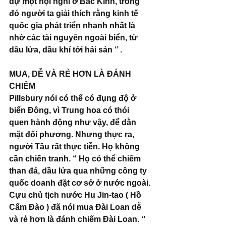
dự một hội nghi ở Bắc Kinh, trong 
đó người ta giải thích rằng kinh tế 
quốc gia phát triển nhanh nhất là 
nhờ các tài nguyên ngoài biển, từ 
dâu lửa, dầu khí tới hải sản ‘’ . 
MUA, DỄ VÀ RẺ HƠN LÀ ĐÁNH 
CHIẾM
Pillsbury nói có thể có đụng độ ở 
biển Đông, vì Trung hoa có thói 
quen hành động như vậy, để dằn 
mặt đối phương. Nhưng thực ra, 
người Tầu rất thực tiễn. Họ không 
cần chiến tranh. “ Họ có thể chiếm 
than đá, dầu lửa qua những công ty 
quốc doanh đặt cơ sở ở nước ngoài. 
Cựu chủ tịch nước Hu Jin-tao ( Hồ 
Cẩm Đào ) đã nói mua Đài Loan dễ 
và rẻ hơn là đánh chiếm Đài Loan. ‘’