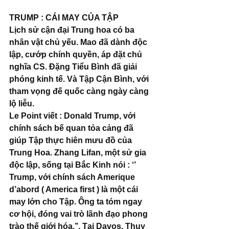
TRUMP : CÁI MAY CỦA TẬP
Lịch sử cận đại Trung hoa có ba 
nhân vật chủ yếu. Mao đã dành độc 
lập, cướp chính quyền, áp đặt chủ 
nghĩa CS. Đặng Tiểu Bình đã giải 
phóng kinh tế. Và Tập Cận Bình, với 
tham vọng đế quốc càng ngày càng 
lộ liễu.
Le Point viết : Donald Trump, với 
chính sách bế quan tỏa cảng đã 
giúp Tập thực hiên mưu đồ của 
Trung Hoa. Zhang Lifan, một sử gia 
độc lập, sống tại Bắc Kinh nói : ‘’ 
Trump, với chính sách Amerique 
d’abord ( America first ) là một cái 
may lớn cho Tập. Ông ta tóm ngay 
cơ hội, đóng vai trò lãnh đạo phong 
trào thế giới hóa.’’. Tại Davos, Thụy 