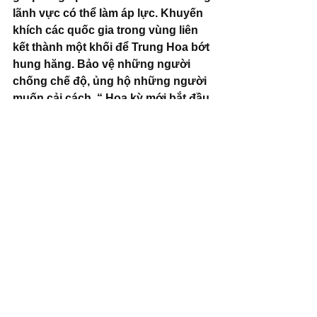
lãnh vực có thể làm áp lực. Khuyến 
khích các quốc gia trong vùng liên 
kết thành một khối để Trung Hoa bớt 
hung hăng. Bảo vệ những người 
chống chế độ, ủng hộ những người 
muốn cải cách. “ Hoa kỳ mới bắt đầu 
thức dậy. Hy vọng chưa quá trễ ‘’
Những người đáng lo ngại hơn một 
ngàn lần là người Việt Nam. Nhìn 
những gì xẩy ra ở Lào, đang diễn ra 
ở Boten, nghe lại câu nói của Hồ 
Cẩm Đào, chúng ta không khỏi ớn 
lạnh. Mua Đài Loan dễ và rẻ hơn là 
đánh chiếm Đài Loan. Đối với Đài 
Loan, đó là lý thuyết, vì Đài Loan là 
một nước dân chủ, không có lãnh tụ 
bán nước, và nhân dân Đài Loan sẽ 
không để cho ai bán một tấc đất. Ở 