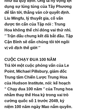
như đã quy định. Ông ta hy vọng lợi 
dụng sự lúng túng của Tây Phương 
để lấn tới, thắng ván cờ quyết định. 
Liu Mingfu, lý thuyết gia, cố vấn 
được tin cẩn của Tập nói : Trung 
Hoa không thể chỉ đóng vai thứ nhì. 
‘’ Trận đấu chung kết đã bắt đầu. Tập 
Cận Bình sẽ dẫn chúng tôi tới ngôi 
vị vô địch thế giới ‘’
CUỘC CHẠY ĐUA 100 NĂM
Trả lời một cuộc phỏng vấn của Le 
Point, Michael Pillsbury, giám đốc 
Trung tâm Chiến Lược Trung Hoa 
của Hudson Institute, nói: kế hoạch 
“ Chạy đua 100 năm ‘’ của Trung hoa 
nhằm thay thế Hoa kỳ trong vai trò 
cường quốc số 1 trước 2049, kỷ 
niệm 100 năm ngày Mao nắm quyền. 