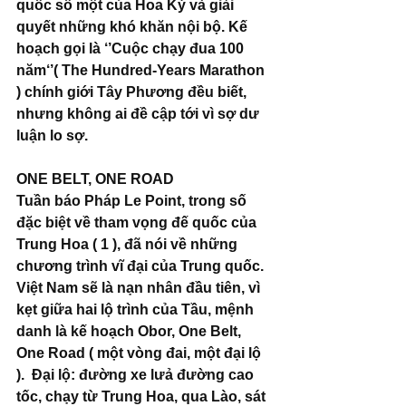
quốc số một của Hoa Kỳ và giải 
quyết những khó khăn nội bộ. Kế 
hoạch gọi là ‘’Cuộc chạy đua 100 
năm‘’( The Hundred-Years Marathon 
) chính giới Tây Phương đều biết, 
nhưng không ai đề cập tới vì sợ dư 
luận lo sợ.
ONE BELT, ONE ROAD
Tuần báo Pháp Le Point, trong số 
đặc biệt về tham vọng đế quốc của 
Trung Hoa ( 1 ), đã nói về những 
chương trình vĩ đại của Trung quốc. 
Việt Nam sẽ là nạn nhân đầu tiên, vì 
kẹt giữa hai lộ trình của Tầu, mệnh 
danh là kế hoạch Obor, One Belt, 
One Road ( một vòng đai, một đại lộ 
).  Đại lộ: đường xe lưả đường cao 
tốc, chạy từ Trung Hoa, qua Lào, sát 