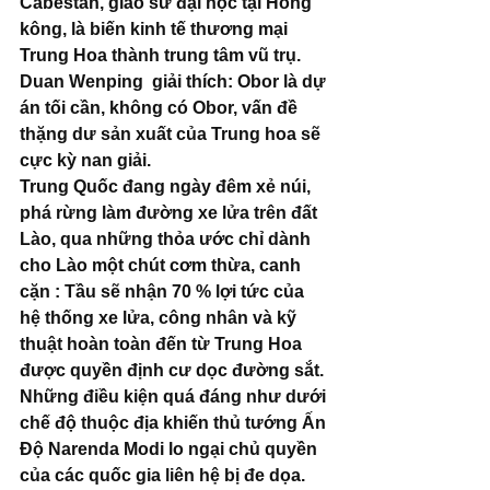
Cabestan, giáo sư đại học tại Hồng 
kông, là biến kinh tế thương mại 
Trung Hoa thành trung tâm vũ trụ. 
Duan Wenping  giải thích: Obor là dự 
án tối cần, không có Obor, vấn đề 
thặng dư sản xuất của Trung hoa sẽ 
cực kỳ nan giải.
Trung Quốc đang ngày đêm xẻ núi, 
phá rừng làm đường xe lửa trên đất 
Lào, qua những thỏa ước chỉ dành 
cho Lào một chút cơm thừa, canh 
cặn : Tầu sẽ nhận 70 % lợi tức của 
hệ thống xe lửa, công nhân và kỹ 
thuật hoàn toàn đến từ Trung Hoa 
được quyền định cư dọc đường sắt. 
Những điều kiện quá đáng như dưới 
chế độ thuộc địa khiến thủ tướng Ấn 
Độ Narenda Modi lo ngại chủ quyền 
của các quốc gia liên hệ bị đe dọa.