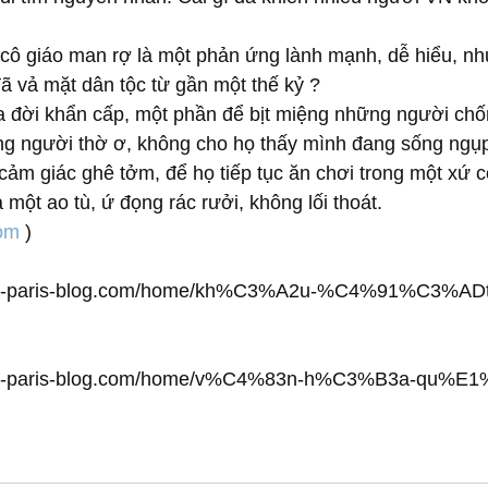
cô giáo man rợ là một phản ứng lành mạnh, dễ hiểu, như
ã vả mặt dân tộc từ gần một thế kỷ ?
a đời khẩn cấp, một phần để bịt miệng những người chố
ng người thờ ơ, không cho họ thấy mình đang sống ngụp 
ó cảm giác ghê tởm, để họ tiếp tục ăn chơi trong một xứ 
 một ao tù, ứ đọng rác rưởi, không lối thoát.
com
 )
thuc-paris-blog.com/home/kh%C3%A2u-%C4%91%C3%ADt
uthuc-paris-blog.com/home/v%C4%83n-h%C3%B3a-qu%