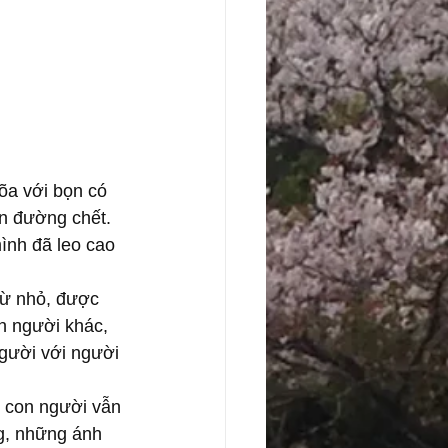
lõa với bọn có 
n đường chết. 
ình đã leo cao 
từ nhỏ, được 
n người khác, 
người với người 
t con người vẫn 
g, những ánh 