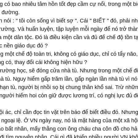
có bao nhiêu tâm hồn tốt đẹp cầm cự nổi, trong một biển
c đường.
ói : " tôi còn sống vì biết sợ ''. Cái '' BIẾT '' đó, phải n
rường. Và huấn luyện, tập luyện mỗi ngày để nó trở thà
 một dân tộc. Đó là điều kiện cần và đủ để chế độ tồn tạ
c nền giáo dục đó ? 
g một chế độ toàn tri, không có giáo dục, chỉ có tẩy não,
ng có, thay đổi cái không hiện hữu ?
trường học, sẽ đóng cửa nhà tù. Nhưng trong một chế độ 
à tù. Nguy hiểm gấp trăm lần, gấp ngàn lần nhà tù vì nó 
ạn tù, người bị nhồi sọ bị chung thân khổ sai. Trừ nhữ
người hiếm hoi còn giữ được lương trí, có nghị lực đủ đ
ội ác, chỉ cần đọc tin vặt trên báo để biết điều đó. Nhưn
ngoại lệ. Ở VN ngày nay, nó là mặt hàng của một xã hội
iáo bất nhân, mấy thằng con ông cháu cha côn đồ cho hả
 đi tìm nguyên nhân. Cái gì đã khiến nhiều người VN kh