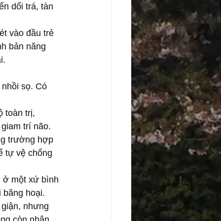
 dối trá, tàn 
hét vào đầu trẻ 
nh bản năng 
i.
 nhồi sọ. Có 
toàn trị, 
giam trí não. 
ng trường hợp 
ể tự vệ chống 
g ở một xứ bình 
 băng hoại.
 giận, nhưng 
ông còn nhân 