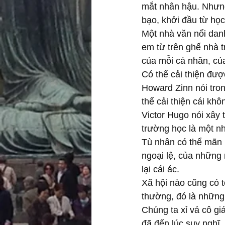
mắt nhân hậu. Nhưng 
bạo, khởi đầu từ họ
Một nhà văn nổi danh n
em từ trên ghế nhà t
của mỗi cá nhân, của
Có thể cải thiện đượ
Howard Zinn nói tron
thể cải thiện cái khô
Victor Hugo nói xây 
trường học là một nh
Tù nhân có thể mãn h
ngoại lệ, của những 
lại cái ác.
Xã hội nào cũng có t
thường, đó là những 
Chúng ta xỉ vả cô g
đã đến lúc suy nghĩ,