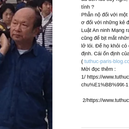
tính ?
Phẫn nộ đối với một 
ơ đối với những kẻ đ
Luật An ninh Mạng r
cũng để bịt mắt nhữ
lở lói. Để họ khỏi c
định. Cái ổn định của
( 
tuthuc-paris-blog.
Mời đọc thêm :
1/ https://www.tu
chu%E1%BB%99t-1
 2/https://www.t