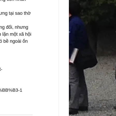
ng tại sao thờ 
ng đối, nhưng 
lặn một xã hội 
có bề ngoài ổn 
-
E1%BB%B3-1