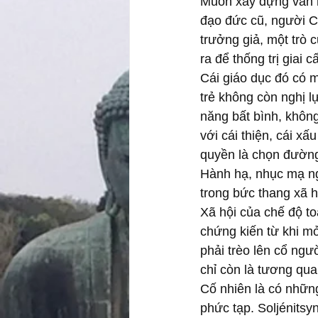
Muốn xây dựng văn hó
đạo đức cũ, người C
trưởng giả, một trò c
ra để thống trị giai c
Cái giáo dục đó có m
trẻ không còn nghị l
năng bất bình, không
với cái thiện, cái xấ
quyền là chọn đường
Hành hạ, nhục mạ ng
trong bức thang xã h
Xã hội của chế độ to
chứng kiến từ khi mở
phải trèo lên cổ ngư
chỉ còn là tương qua
Cố nhiên là có những
phức tạp. Soljénitsy