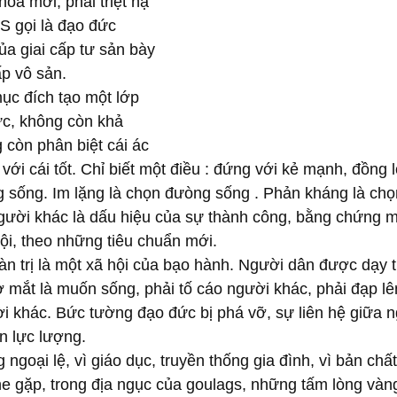
a mới, phải triệt hạ 
S gọi là đạo đức 
ủa giai cấp tư sản bày 
ấp vô sản.
ục đích tạo một lớp 
ực, không còn khả 
 còn phân biệt cái ác 
u với cái tốt. Chỉ biết một điều : đứng với kẻ mạnh, đồng 
 sống. Im lặng là chọn đưòng sống . Phản kháng là chọ
ười khác là dấu hiệu của sự thành công, bằng chứng m
ội, theo những tiêu chuẩn mới.
àn trị là một xã hội của bạo hành. Người dân được dạy 
 mắt là muốn sống, phải tố cáo người khác, phải đạp lê
ời khác. Bức tường đạo đức bị phá vỡ, sự liên hệ giữa 
n lực lượng.
 ngoại lệ, vì giáo dục, truyền thống gia đình, vì bản chấ
ne gặp, trong địa ngục của goulags, những tấm lòng vàn