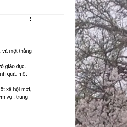
, và một thằng 
ô giáo dục. 
ành quả, một 
ột xã hội mới, 
m vụ : trung 