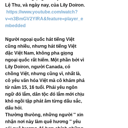
Lệ Thu, và ngày nay, của Lily Doiron.
https://www.youtube.com/watch?
v=n3BmGV2YIRA&feature=player_e
mbedded
Người ngoại quốc hát tiếng Việt 
cũng nhiều, nhưng hát tiếng Việt 
đặc Việt Nam, không pha gịọng 
ngoại quốc rất hiếm. Một phần bởi vì 
Lily Doiron, người Canada, có 
chồng Việt, nhưng cũng vì, nhất là, 
cô yêu văn hóa Việt mà cô khám phá 
từ năm 15, 16 tuổi. Phải yêu ngôn 
ngữ đó lắm, dân tộc đó lắm mới chịu 
khó ngồi tập phát âm từng dấu sắc, 
dấu hỏi. 
Thường thưòng, những người '' xin 
nhận nơi này làm quê hương '' yêu 