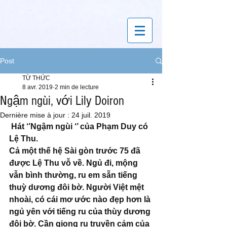
Post
TỪ THỨC
8 avr. 2019
2 min de lecture
Ngậm ngùi, với Lily Doiron
Dernière mise à jour :
24 juil. 2019
 Hát ‘’Ngậm ngùi ‘’ của Phạm Duy có 
Lệ Thu. 
Cả một thế hệ Sài gòn trước 75 đã 
được Lệ Thu vỗ về. Ngủ đi, mộng 
vẫn bình thường, ru em sẵn tiếng 
thuỳ dương đôi bờ. Người Việt mệt 
nhoài, có cái mơ ước nào đẹp hơn là 
ngủ yên với tiếng ru của thùy dương 
đôi bờ. Cần giọng ru truyền cảm của 