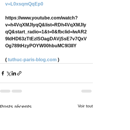
v=L0xsqmQqEp0
https://www.youtube.com/watch?
v=h4VqXMJIyqQ&list=RDh4VqXMJIy
qQ&start_radio=1&t=0&fbclid=IwAR2
9ldHD63zTtEzISOagDAVjSsE7v7QxV
Og789tHzyPOYW00hbuMC9l3IlY
( 
tuthuc-paris-blog.com
 ) 
Voir tout
Posts récents