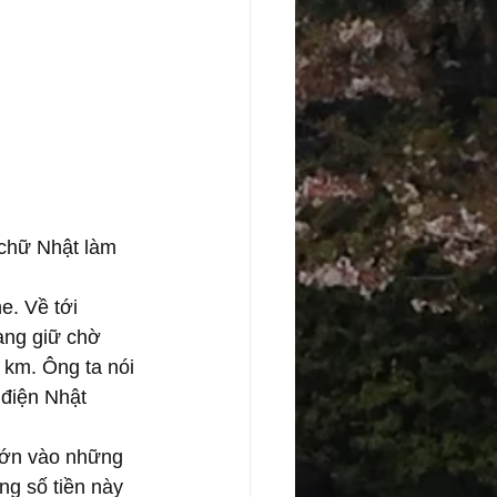
i chữ Nhật làm 
e. Về tới 
ang giữ chờ 
 km. Ông ta nói 
 điện Nhật 
 lớn vào những 
ng số tiền này 