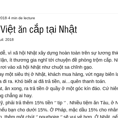
 2018
4 min de lecture
Việt ăn cắp tại Nhật
uil. 2018
dễ, vì xã hội Nhật xây dựng hoàn toàn trên sự lương thiệ
 lận, ít thương gia nghĩ tới chuyện đề phòng trộm cắp. 
rơi vào xã hội Nhật như chuột sa chĩnh gạo.
 một siêu thị ở Nhật, khách mua hàng, vứt ngay biên lai 
 đi ra. Khó biết ai đã trả tiền, ai…quên thanh toán. 
, ăn xong, ra trả tiền ở quầy ở một góc kín đáo. Cứ hiên
g chẳng ai hay.
, phải trả thêm 15% tiền ‘’ tip ‘’ . Nhiều tiệm ăn Tàu, ở
 nếu bạn cho dưới 15%. Ở Pháp, mặc dầu 15% cho nhân
, thêm một chút ‘’ pourboire ‘’ sẽ vui vẻ hơn. Ở Nhật, nế