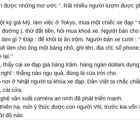
ện được những mơ ước ''. Rất nhiều người lượm được p
ký giả Mỹ, làm việc ở Tokyo, mua một chiếc xe đạp ‘’ tou
t đường ), thứ đắt tiền, hỏi mua khoá xe. Người bán cho 
 làm gì ? Đáp : để khỏi bị ăn trộm. Người bán xe cười : ‘’
 sẽ làm cho ông một bảng nhỏ, ghi tên, địa chỉ, số phone
lại.’’
thấy cái xe đạp giá hàng trăm, hàng ngàn dollars dựng
nghĩ : thằng nào ngu quá, đúng là của trời cho
 nơi ở Nhật người ta khóa xe đạp. Dân Việt ta chắc chắ
 cài cửa.
nghệ sản xuất caméra an ninh đã phát triển mạnh.
thiên hạ, mới ý thức được con người VN, trước kia vốn 
ới độ nào