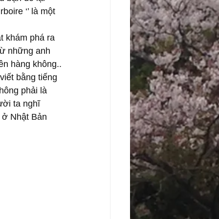
rboire ‘’ là một 
t khám phá ra 
 từ những anh 
iên hàng không..
iết bằng tiếng 
hông phải là 
ời ta nghĩ 
n ở Nhật Bản 