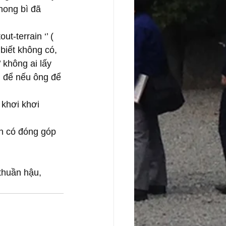
hong bì đã 
t-terrain ‘’ ( 
biết không có, 
 không ai lấy 
, để nếu ông để 
 khơi khơi 
n có đóng góp 
thuần hậu, 