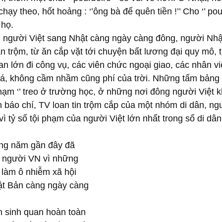
n chạy theo, hốt hoảng : ‘’ông bà để quên tiền !’’ Cho ‘’ pou
 họ.
người Việt sang Nhật càng ngày càng đông, người Nhậ
n trộm, từ ăn cắp vặt tới chuyện bất lương đại quy mô,
an lớn đi công vụ, các viên chức ngoại giao, các nhân v
á, không cầm nhầm cũng phí của trời. Những tấm bảng v
 phạm ‘’ treo ở trường học, ở những nơi đông người Việt k
 báo chí, TV loan tin trộm cắp của một nhóm di dân, ngư
 vì tỷ số tội phạm của người Việt lớn nhất trong số di dâ
ng năm gần đây đã 
t người VN vì những 
 làm ô nhiễm xã hội 
ật Bản càng ngày càng 
ân sinh quan hoàn toàn 