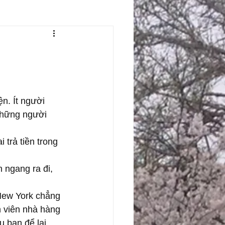
n. Ít người 
Những người 
trả tiền trong 
 ngang ra đi, 
 New York chẳng 
 viên nhà hàng 
u bạn để lại 