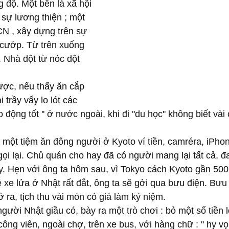
 độ. Một bên là xã hội 
 sự lương thiện ; một 
N , xây dựng trên sự 
m cướp. Từ trên xuống 
. Nhà dột từ nóc dột 
ợc, nếu thấy ăn cắp 
 trầy vẩy lo lót các 
o động tốt '' ở nước ngoài, khi đi ''du học'' không biết và
 một tiệm ăn đông người ở Kyoto ví tiền, camréra, iPhon
ọi lại. Chủ quán cho hay đã có người mang lại tất cả, đ
y. Hẹn với ông ta hôm sau, vì Tokyo cách Kyoto gần 500
é xe lửa ở Nhật rất đắt, ông ta sẽ gởi qua bưu điện. Bưu
 ra, tịch thu vài món có giá làm kỷ niệm.
gười Nhật giầu có, bày ra một trò chơi : bỏ một số tiền
ông viên, ngoài chợ, trên xe bus, với hàng chữ : '' hy vọ