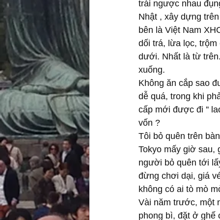
trái ngược nhau đụng
Nhật , xây dựng trên
bên là Việt Nam XHC
dối trá, lừa lọc, trộ
dưới. Nhất là từ trên
xuống.
Không ăn cắp sao đư
dễ quá, trong khi phải
cấp mới được đi '' la
vốn ?
Tôi bỏ quên trên bàn
Tokyo mấy giờ sau, g
người bỏ quên tới lấ
đừng chơi dại, giá v
không có ai tò mò mở
Vài năm trước, một n
phong bì, đặt ở ghế c