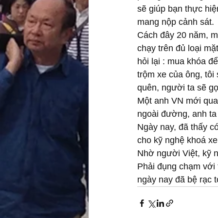
sẽ giúp bạn thực hi
mang nộp cảnh sát.
Cách đây 20 năm, một 
chạy trên đủ loại mặ
hỏi lại : mua khóa để
trộm xe của ông, tôi
quên, người ta sẽ gọi 
Một anh VN mới qua, 
ngoài đường, anh ta 
Ngày nay, đã thấy có
cho kỹ nghệ khoá xe,
Nhờ người Việt, kỹ 
Phải đụng chạm với 
ngày nay đã bệ rạc t