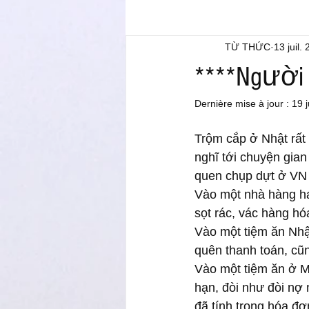
TỪ THỨC
13 juil.
****Người 
Dernière mise à jour :
19 j
Trộm cắp ở Nhật rất 
nghĩ tới chuyện gian
quen chụp dựt ở VN 
Vào một nhà hàng hay
sọt rác, vác hàng hóa
Vào một tiệm ăn Nhật
quên thanh toán, cũn
Vào một tiệm ăn ở Mỹ
hạn, đòi như đòi nợ
đã tính trong hóa đơn