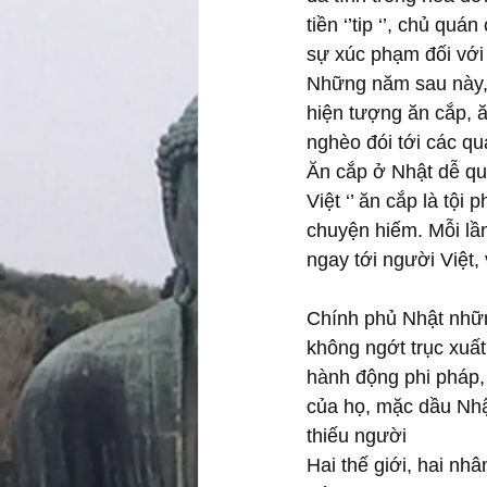
tiền ‘’tip ‘’, chủ quá
sự xúc phạm đối với
Những năm sau này, 
hiện tượng ăn cắp, ă
nghèo đói tới các qu
Ăn cắp ở Nhật dễ qu
Việt ‘’ ăn cắp là tội
chuyện hiếm. Mỗi lần
ngay tới người Việt,
Chính phủ Nhật nhữ
không ngớt trục xuấ
hành động phi pháp,
của họ, mặc dầu Nh
thiếu người
Hai thế giới, hai nh