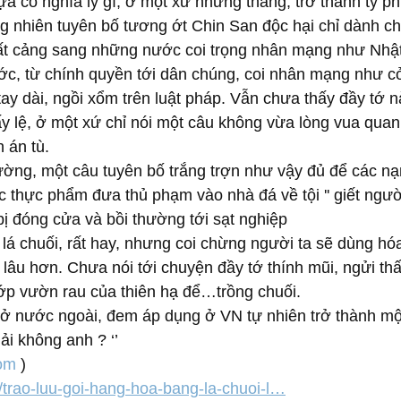
a có nghĩa lý gì, ở một xứ những thằng, trở thành tỷ p
g nhiên tuyên bố tương ớt Chin San độc hại chỉ dành c
ất cảng sang những nước coi trọng nhân mạng như Nhật
ớc, từ chính quyền tới dân chúng, coi nhân mạng như cỏ
ay dài, ngồi xổm trên luật pháp. Vẫn chưa thấy đầy tớ 
lấy lệ, ở một xứ chỉ nói một câu không vừa lòng vua qua
h án tù. 
ờng, một câu tuyên bố trắng trợn như vậy đủ để các nạ
c thực phẩm đưa thủ phạm vào nhà đá về tội '' giết ngư
ị đóng cửa và bồi thường tới sạt nghiệp
á chuối, rất hay, nhưng coi chừng người ta sẽ dùng hóa
 lâu hơn. Chưa nói tới chuyện đầy tớ thính mũi, ngửi thấ
ướp vườn rau của thiên hạ để…trồng chuối.
 ở nước ngoài, đem áp dụng ở VN tự nhiên trở thành một
i không anh ? ‘’
com
 )
n/trao-luu-goi-hang-hoa-bang-la-chuoi-l…