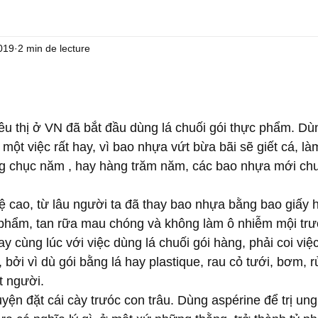
2019
2 min de lecture
êu thị ở VN đã bắt đầu dùng lá chuối gói thực phẩm. Dùn
 một việc rất hay, vì bao nhựa vứt bừa bãi sẽ giết cá, là
ng chục năm , hay hàng trăm năm, các bao nhựa mới ch
 cao, từ lâu người ta đã thay bao nhựa bằng bao giấy h
 phẩm, tan rữa mau chóng và không làm ô nhiễm mội tr
ay cùng lúc với việc dùng lá chuối gói hàng, phải coi việ
, bởi vì dù gói bằng lá hay plastique, rau cỏ tưới, bơm, 
t người. 
yện đặt cái cày trưóc con trâu. Dùng aspérine để trị ung