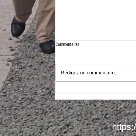
Commentaires
Rédigez un commentaire...
Từ FROM THE ASHES OF WAR tới
VIETLONDON-MUSIC: thế hệ thứ 2
nói về thảm kịch của dân tộc
https: