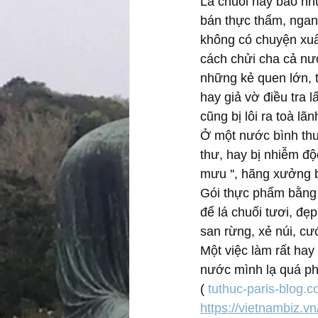
Lá chuối hay bao nhự
bán thực thẩm, ngan
không có chuyện xu
cách chửi cha cả nư
những kẻ quen lớn, t
hay giả vờ điều tra 
cũng bị lôi ra toà lãn
Ở một nước bình thư
thư, hay bị nhiễm độ
mưu '', hãng xưởng b
Gói thực phẩm bằng l
để lá chuối tươi, đẹp
san rừng, xẻ núi, c
Một việc làm rất hay
nước mình lạ quá phả
( 
tuthuc-paris-blog.
https://vietnambiz.v