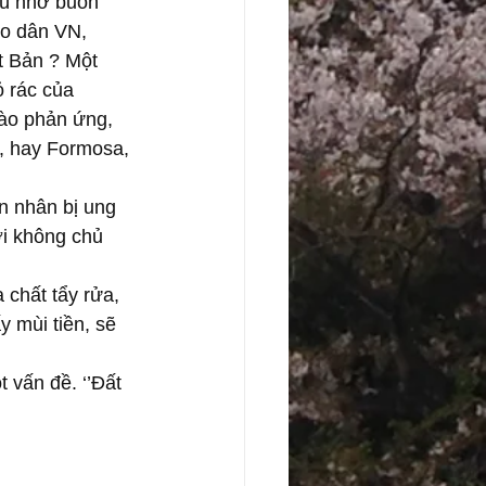
hú nhờ buôn 
ho dân VN, 
 Bản ? Một 
 rác của 
nào phản ứng, 
n, hay Formosa, 
n nhân bị ung 
ời không chủ 
 chất tẩy rửa, 
y mùi tiền, sẽ 
 vấn đề. ‘’Đất 