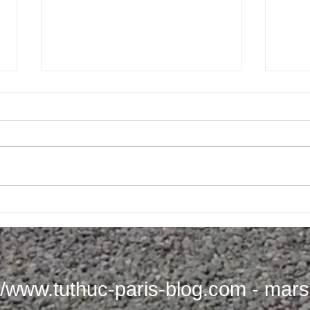
51 năm sau: VN ngày nay như thế
NGƯỜ
nào, và sẽ đi về đâu ?
GREE
//www.tuthuc-paris-blog.com
- mars