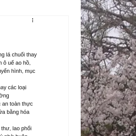
g lá chuối thay 
m ô uế ao hồ, 
uyển hình, mục 
ay các loại 
ường
c an toàn thực 
rửa bằng hóa 
 thư, lao phổi