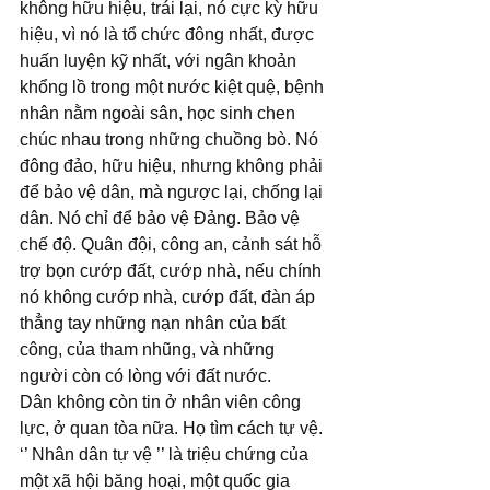
không hữu hiệu, trái lại, nó cực kỳ hữu 
hiệu, vì nó là tổ chức đông nhất, được 
huấn luyện kỹ nhất, với ngân khoản 
khổng lồ trong một nước kiệt quệ, bệnh 
nhân nằm ngoài sân, học sinh chen 
chúc nhau trong những chuồng bò. Nó 
đông đảo, hữu hiệu, nhưng không phải 
để bảo vệ dân, mà ngược lại, chống lại 
dân. Nó chỉ để bảo vệ Đảng. Bảo vệ 
chế độ. Quân đội, công an, cảnh sát hỗ 
trợ bọn cướp đất, cướp nhà, nếu chính 
nó không cướp nhà, cướp đất, đàn áp 
thẳng tay những nạn nhân của bất 
công, của tham nhũng, và những 
người còn có lòng với đất nước. 
Dân không còn tin ở nhân viên công 
lực, ở quan tòa nữa. Họ tìm cách tự vệ.
‘’ Nhân dân tự vệ ’’ là triệu chứng của 
một xã hội băng hoại, một quốc gia 