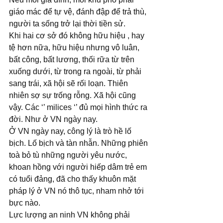
giáo mác để tự vệ, đánh đập để trả thù, 
người ta sống trở lại thời tiền sử.
Khi hai cơ sở đó không hữu hiệu , hay 
tệ hơn nữa, hữu hiệu nhưng vô luân, 
bất công, bất lương, thối rữa từ trên 
xuống dưới, từ trong ra ngoài, từ phải 
sang trái, xã hội sẽ rối loạn. Thiên 
nhiên sợ sự trống rỗng. Xã hội cũng 
vậy. Các ‘’ milices ‘’ đủ mọi hình thức ra 
đời. Như ở VN ngày nay. 
Ở VN ngày nay, công lý là trò hề lố 
bịch. Lố bịch và tàn nhẫn. Những phiên 
toà bỏ tù những người yêu nước, 
khoan hồng với người hiếp dâm trẻ em 
có tuổi đảng, đã cho thấy khuôn mặt 
pháp lý ở VN nó thô tục, nham nhở tới 
bực nào. 
Lực lượng an ninh VN không phải 