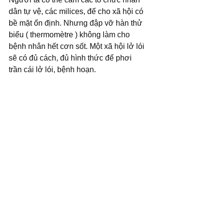
dân tự vệ, các milices, để cho xã hội có 
bề mặt ổn định. Nhưng đập vỡ hàn thử 
biểu ( thermomètre ) không làm cho 
bệnh nhân hết cơn sốt. Một xã hội lở lói 
sẽ có đủ cách, đủ hình thức để phơi 
trần cái lở lói, bệnh hoạn. 
Antonio Gramsci gọi đó là những hiện 
tượng quái dị của thời tranh tối tranh 
sáng, một thế giới cũ đang chết nhưng 
một thế giới mới còn thai nghén khó 
khăn chưa thành hình. 
Voir tout
Posts récents