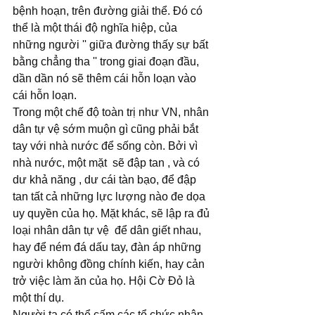
bệnh hoạn, trên đường giải thể. Đó có 
thể là một thái độ nghĩa hiệp, của 
những người '' giữa đường thấy sự bất 
bằng chẳng tha '' trong giai đoạn đầu, 
dần dần nó sẽ thêm cái hỗn loạn vào 
cái hỗn loạn.
Trong một chế độ toàn trị như VN, nhân 
dân tự vệ sớm muộn gì cũng phải bắt 
tay với nhà nước để sống còn. Bởi vì 
nhà nước, một mặt  sẽ đập tan , và có 
dư khả năng , dư cái tàn bạo, để đập 
tan tất cả những lực lượng nào đe dọa 
uy quyền của họ. Mặt khác, sẽ lập ra đủ 
loại nhân dân tự vệ  để dân giết nhau, 
hay để ném đá dấu tay, đàn áp những 
người không đồng chính kiến, hay cản 
trở việc làm ăn của họ. Hội Cờ Đỏ là 
một thí dụ.
Người ta có thể cấm các tổ chức nhân 