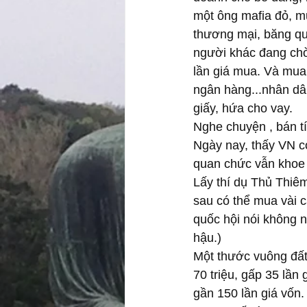
một ông mafia đỏ, 
thương mại, băng qu
người khác đang chờ
lần giá mua. Và mua 
ngân hàng...nhân dâ
giấy, hứa cho vay.
Nghe chuyện , bán tí
Ngày nay, thấy VN cò
quan chức vẫn khoe
Lấy thí dụ Thủ Thiê
sau có thể mua vài cá
quốc hội nói không n
hậu.)
Một thước vuông đất x
70 triệu, gấp 35 lần
gần 150 lần giá vốn.