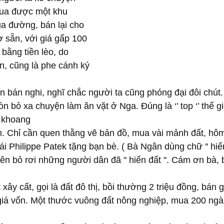
mua được một khu 
a đường, bán lại cho 
 sẵn, với giá gấp 100 
bằng tiền lèo, do 
n, cũng là phe cánh ký 
n bán nghi, nghĩ chắc người ta cũng phóng đại đôi chút.
n bỏ xa chuyện làm ăn vặt ở Nga. Đúng là ‘’ top ‘’ thế gi
 khoang
m. Chỉ cần quen thằng vẽ bản đồ, mua vài mảnh đất, hô
i Philippe Patek tặng bạn bè. ( Bà Ngân dùng chữ '' hiến 
ên bỏ rơi những người dân đã '' hiến đất ''. Cám ơn bà,
ây cất, gọi là đất đô thị, bồi thường 2 triệu đồng, bán g
 giá vốn. Một thước vuông đất nông nghiệp, mua 200 ngàn
 