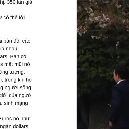
hị, 350 lần giá 
 có thể lời 
ại bản đồ, các 
ia nhau 
lars. Bạn có 
rs mặt mũi nó 
ởng tượng, 
, trong khi họ 
ng người sống 
giới của người 
ệu sinh mạng 
Euros nó như 
ngàn dollars. 