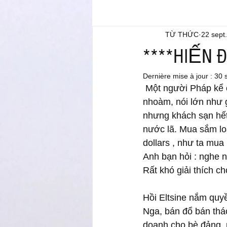
TỪ THỨC
22 sept
****HIẾN 
Dernière mise à jour :
30 
 Một người Pháp kể chuyện gặp một ông VN ở Thụy sĩ. Ông này quê mùa, ăn uống nhồm 
nhoàm, nói lớn như g
nhưng khách sạn hết
nước lã. Mua sắm lo
dollars , như ta mua 
Anh bạn hỏi : nghe n
Rất khó giải thích 
Hồi Eltsine nắm quy
Nga, bán đổ bán thá
doanh cho bè đảng, 