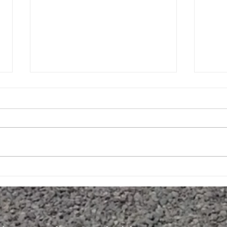
51 năm sau: VN ngày nay như thế
NGƯỜ
nào, và sẽ đi về đâu ?
GREE