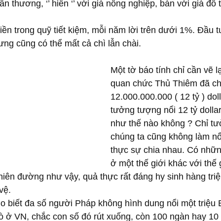
 thương, ‘’ hiến ‘’ với giá nông nghiệp, bán với giá đô t
iền trong quỹ tiết kiệm, mỗi năm lời trên dưới 1%. Đầu tư
ng cũng có thể mất cả chì lẫn chài.
Một tờ báo tính chỉ cần vẽ l
quan chức Thủ Thiêm đã ch
12.000.000.000 ( 12 tỷ ) dol
tưởng tượng nổi 12 tỷ dolla
như thế nào không ? Chỉ tư
chúng ta cũng không làm nổi
thực sự chia nhau. Có nhữ
ở một thế giới khác với thế 
hiên đường như vậy, quả thực rất đáng hy sinh hàng tri
vệ.
o biết đa số người Pháp không hình dung nổi một triệu 
 ở VN, chắc con số đó rút xuống, còn 100 ngàn hay 10 