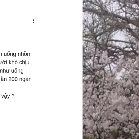
ời khó chịu , 
 như uống 
gần 200 ngàn 
 vậy ?