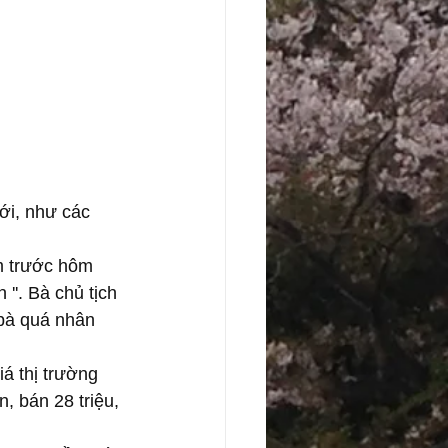
 
ới, như các 
m trước hôm 
''. Bà chủ tịch 
 bà quá nhân 
iá thị trường 
, bán 28 triệu, 