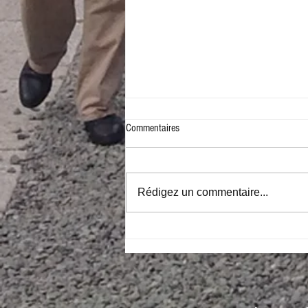
Commentaires
Rédigez un commentaire...
Từ FROM THE ASHES OF WAR tới
VIETLONDON-MUSIC: thế hệ thứ 2
nói về thảm kịch của dân tộc