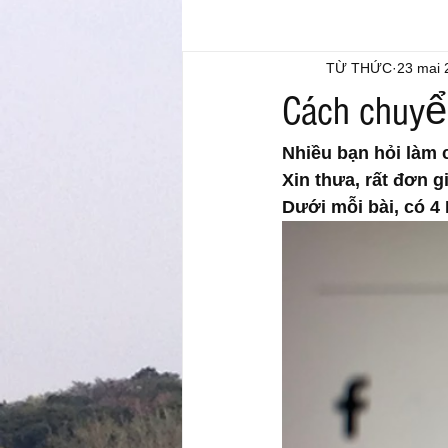
TỪ THỨC
23 mai 
Cách chuyển
Nhiều bạn hỏi làm 
Xin thưa, rất đơn g
Dưới mỗi bài, có 4