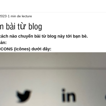
2023
1 min de lecture
 bài từ blog
cách nào chuyển bài từ blog này tới bạn bè. 
iản:
 ICONS (icônes) dưới đây: