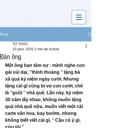
Post
TỪ THỨC
10 janv. 2020
2 min de lecture
Đàn ông
Một ông bạn tâm sự : mình nghe con 
gái xúi dại, ‘’thỉnh thoảng ‘’ tặng bà 
xã quà kỷ niệm ngày cưới. Nhưng 
tặng cái gì cũng bị vợ con cười, chê 
là ‘’goût ‘’ nhà quê. Lần này, kỷ niệm 
30 năm lấy nhau, không muốn tặng 
quà nhà quê nữa, muốn viết một cái 
carte văn hoa, bay bướm, nhưng 
không biết viết cái gì. ‘’ Cậu có ý gì, 
cứu tôi.’’