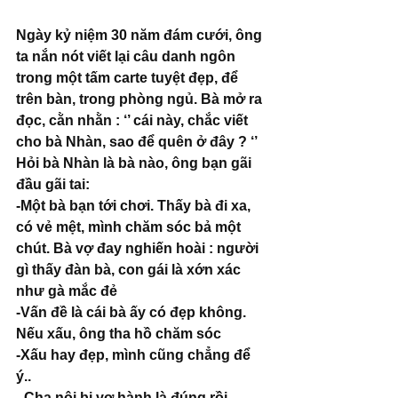
Ngày kỷ niệm 30 năm đám cưới, ông 
ta nắn nót viết lại câu danh ngôn 
trong một tấm carte tuyệt đẹp, để 
trên bàn, trong phòng ngủ. Bà mở ra 
đọc, cằn nhằn : ‘’ cái này, chắc viết 
cho bà Nhàn, sao để quên ở đây ? ‘’
Hỏi bà Nhàn là bà nào, ông bạn gãi 
đầu gãi tai:
-Một bà bạn tới chơi. Thấy bà đi xa, 
có vẻ mệt, mình chăm sóc bả một 
chút. Bà vợ đay nghiến hoài : người 
gì thấy đàn bà, con gái là xớn xác 
như gà mắc đẻ
-Vấn đề là cái bà ấy có đẹp không. 
Nếu xấu, ông tha hồ chăm sóc
-Xấu hay đẹp, mình cũng chẳng để 
ý..
- Cha nội bị vợ hành là đúng rồi. 